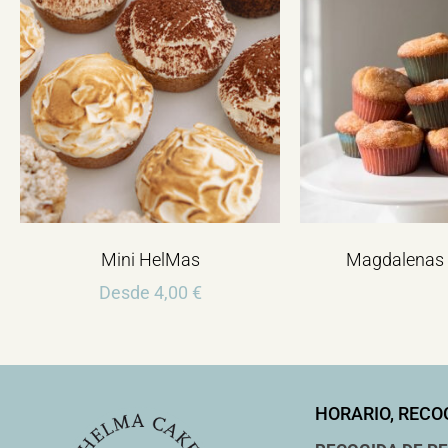
Mini HelMas
Magdalenas 
Desde
4,00
€
HORARIO, RECO