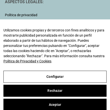
ASPECTOS LEGALES:
Política de privacidad
Aviso legal
Política de cookies
Utilizamos cookies propias y de terceros con fines analíticos y para
mostrarte publicidad personalizada en función de un perfil
Condiciones generales de contratación
elaborado a partir de tus hábitos de navegación. Puedes
Condiciones de envío
personalizar tus preferencias pulsando en "Configurar", aceptar
todas las cookies haciendo clic en "Aceptar", o rechazarlas
seleccionando "Rechazar". Para más información consulta nuestra
Política de Privacidad y Cookies
.
Configurar
Aviso Legal
Rechazar
Política de Privacidad y Cookies
Condiciones de compra
Aceptar
Configurar